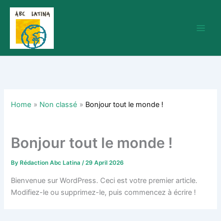
Skip
to
content
Home
Non classé
Bonjour tout le monde !
Bonjour tout le monde !
By
Rédaction Abc Latina
/
29 April 2026
Bienvenue sur WordPress. Ceci est votre premier article.
Modifiez-le ou supprimez-le, puis commencez à écrire !