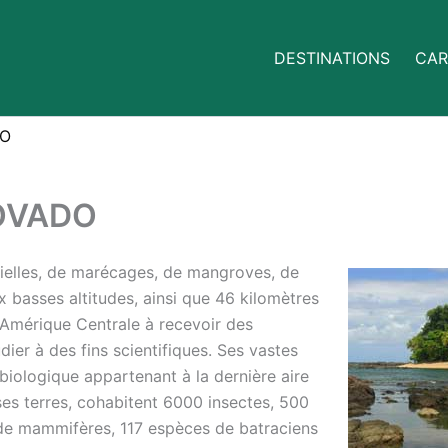
DESTINATIONS
CAR
DO
OVADO
ielles, de marécages, de mangroves, de
 basses altitudes, ainsi que 46 kilomètres
 Amérique Centrale à recevoir des
ier à des fins scientifiques. Ses vastes
 biologique appartenant à la dernière aire
 ses terres, cohabitent 6000 insectes, 500
 de mammifères, 117 espèces de batraciens