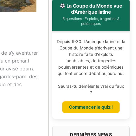
La Coupe du Monde vue
d'Amérique latine
5 questions · Exploits, tragédies &
polémiques
Depuis 1930, l'Amérique latine et la
Coupe du Monde s'écrivent une
 de s’y aventurer
histoire faite d'exploits
ou en prenant
inoubliables, de tragédies
bouleversantes et de polémiques
eur avisé pourra
qui font encore débat aujourd'hui.
gardes-parc, des
dio et des
Sauras-tu démêler le vrai du faux
?
Commencer le quiz !