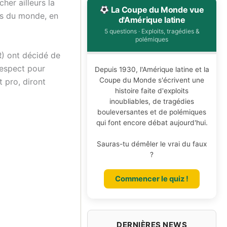
her ailleurs la
La Coupe du Monde vue
ons du monde, en
d'Amérique latine
5 questions · Exploits, tragédies &
polémiques
R) ont décidé de
respect pour
Depuis 1930, l'Amérique latine et la
Coupe du Monde s'écrivent une
t pro, diront
histoire faite d'exploits
inoubliables, de tragédies
bouleversantes et de polémiques
qui font encore débat aujourd'hui.
Sauras-tu démêler le vrai du faux
?
Commencer le quiz !