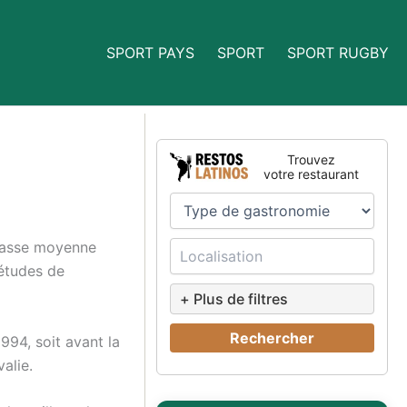
SPORT PAYS
SPORT
SPORT RUGBY
Trouvez
votre restaurant
 classe moyenne
 études de
+ Plus de filtres
Rechercher
994, soit avant la
valie.