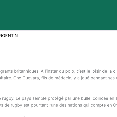
ARGENTIN
rants britanniques. A l’instar du polo, c’est le loisir de la
ersitaire. Che Guevara, fils de médecin, y a joué pendant ses
te rugby. Le pays semble protégé par une bulle, coincée en 1
ys de rugby est pourtant l’une des nations qui compte en O