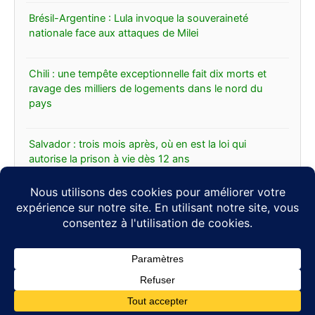
Brésil-Argentine : Lula invoque la souveraineté
nationale face aux attaques de Milei
Chili : une tempête exceptionnelle fait dix morts et
ravage des milliers de logements dans le nord du
pays
Salvador : trois mois après, où en est la loi qui
autorise la prison à vie dès 12 ans
Un puissant séisme de magnitude 7,3 frappe le sud
du Mexique, l’alerte au tsunami levée
Copyright © 2026 Abc-latina |
Contact