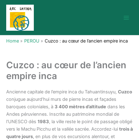
Skip
to
content
Home
PEROU
Cuzco : au cœur de l’ancien empire inca
Cuzco : au cœur de l’ancien
empire inca
Ancienne capitale de l’empire inca du Tahuantinsuyu,
Cuzco
conjugue aujourd’hui murs de pierre incas et façades
baroques coloniales, à
3 400 mètres d’altitude
dans les
Andes péruviennes. Inscrite au patrimoine mondial de
l’UNESCO dès
1983
, la ville reste le point de passage obligé
vers le Machu Picchu et la vallée sacrée. Accordez-lui
trois à
quatre jours
, en plus de vos excursions alentour, et