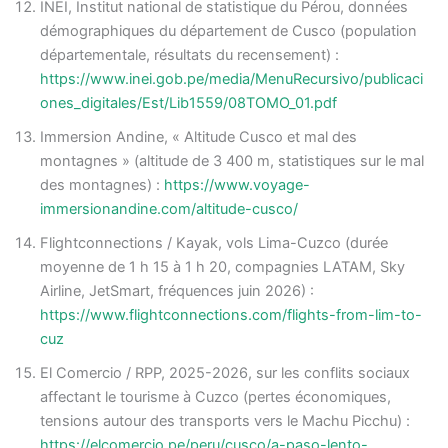
INEI, Institut national de statistique du Pérou, données
démographiques du département de Cusco (population
départementale, résultats du recensement) :
https://www.inei.gob.pe/media/MenuRecursivo/publicaci
ones_digitales/Est/Lib1559/08TOMO_01.pdf
Immersion Andine, « Altitude Cusco et mal des
montagnes » (altitude de 3 400 m, statistiques sur le mal
des montagnes) :
https://www.voyage-
immersionandine.com/altitude-cusco/
Flightconnections / Kayak, vols Lima-Cuzco (durée
moyenne de 1 h 15 à 1 h 20, compagnies LATAM, Sky
Airline, JetSmart, fréquences juin 2026) :
https://www.flightconnections.com/flights-from-lim-to-
cuz
El Comercio / RPP, 2025-2026, sur les conflits sociaux
affectant le tourisme à Cuzco (pertes économiques,
tensions autour des transports vers le Machu Picchu) :
https://elcomercio.pe/peru/cusco/a-paso-lento-