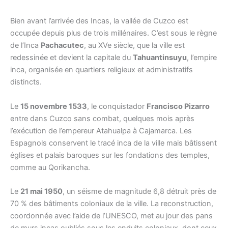
Bien avant l’arrivée des Incas, la vallée de Cuzco est
occupée depuis plus de trois millénaires. C’est sous le règne
de l’Inca
Pachacutec
, au XVe siècle, que la ville est
redessinée et devient la capitale du
Tahuantinsuyu
, l’empire
inca, organisée en quartiers religieux et administratifs
distincts.
Le
15 novembre 1533
, le conquistador
Francisco Pizarro
entre dans Cuzco sans combat, quelques mois après
l’exécution de l’empereur Atahualpa à Cajamarca. Les
Espagnols conservent le tracé inca de la ville mais bâtissent
églises et palais baroques sur les fondations des temples,
comme au Qorikancha.
Le
21 mai 1950
, un séisme de magnitude 6,8 détruit près de
70 % des bâtiments coloniaux de la ville. La reconstruction,
coordonnée avec l’aide de l’UNESCO, met au jour des pans
de murs incas oubliés sous les enduits coloniaux, dont ceux