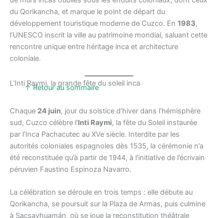
du Qorikancha, et marque le point de départ du
développement touristique moderne de Cuzco. En
1983
,
l’UNESCO inscrit la ville au patrimoine mondial, saluant cette
rencontre unique entre héritage inca et architecture
coloniale.
L’Inti Raymi, la grande fête du soleil inca
↑ Retour au sommaire
Chaque
24 juin
, jour du solstice d’hiver dans l’hémisphère
sud, Cuzco célèbre l’
Inti Raymi
, la fête du Soleil instaurée
par l’Inca Pachacutec au XVe siècle. Interdite par les
autorités coloniales espagnoles dès 1535, la cérémonie n’a
été reconstituée qu’à partir de 1944, à l’initiative de l’écrivain
péruvien Faustino Espinoza Navarro.
La célébration se déroule en trois temps : elle débute au
Qorikancha, se poursuit sur la Plaza de Armas, puis culmine
à Sacsayhuamán, où se joue la reconstitution théâtrale