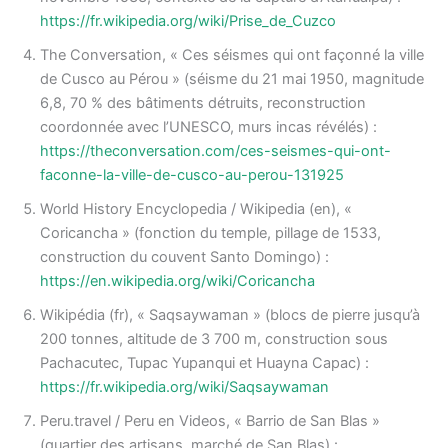
https://fr.wikipedia.org/wiki/Prise_de_Cuzco
The Conversation, « Ces séismes qui ont façonné la ville
de Cusco au Pérou » (séisme du 21 mai 1950, magnitude
6,8, 70 % des bâtiments détruits, reconstruction
coordonnée avec l’UNESCO, murs incas révélés) :
https://theconversation.com/ces-seismes-qui-ont-
faconne-la-ville-de-cusco-au-perou-131925
World History Encyclopedia / Wikipedia (en), «
Coricancha » (fonction du temple, pillage de 1533,
construction du couvent Santo Domingo) :
https://en.wikipedia.org/wiki/Coricancha
Wikipédia (fr), « Saqsaywaman » (blocs de pierre jusqu’à
200 tonnes, altitude de 3 700 m, construction sous
Pachacutec, Tupac Yupanqui et Huayna Capac) :
https://fr.wikipedia.org/wiki/Saqsaywaman
Peru.travel / Peru en Videos, « Barrio de San Blas »
(quartier des artisans, marché de San Blas) :