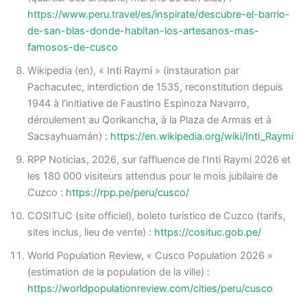
https://www.peru.travel/es/inspirate/descubre-el-barrio-
de-san-blas-donde-habitan-los-artesanos-mas-
famosos-de-cusco
Wikipedia (en), « Inti Raymi » (instauration par
Pachacutec, interdiction de 1535, reconstitution depuis
1944 à l’initiative de Faustino Espinoza Navarro,
déroulement au Qorikancha, à la Plaza de Armas et à
Sacsayhuamán) :
https://en.wikipedia.org/wiki/Inti_Raymi
RPP Noticias, 2026, sur l’affluence de l’Inti Raymi 2026 et
les 180 000 visiteurs attendus pour le mois jubilaire de
Cuzco :
https://rpp.pe/peru/cusco/
COSITUC (site officiel), boleto turístico de Cuzco (tarifs,
sites inclus, lieu de vente) :
https://cosituc.gob.pe/
World Population Review, « Cusco Population 2026 »
(estimation de la population de la ville) :
https://worldpopulationreview.com/cities/peru/cusco