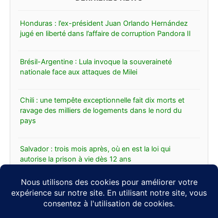
Honduras : l’ex-président Juan Orlando Hernández
jugé en liberté dans l’affaire de corruption Pandora II
Brésil-Argentine : Lula invoque la souveraineté
nationale face aux attaques de Milei
Chili : une tempête exceptionnelle fait dix morts et
ravage des milliers de logements dans le nord du
pays
Salvador : trois mois après, où en est la loi qui
autorise la prison à vie dès 12 ans
Un puissant séisme de magnitude 7,3 frappe le sud
du Mexique, l’alerte au tsunami levée